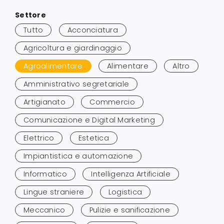
Salta
Settore
ai
Tutto
Acconciatura
risultati
Agricoltura e giardinaggio
Agroalimentare
Alimentare
Altro
Amministrativo segretariale
Artigianato
Commercio
Comunicazione e Digital Marketing
Elettrico
Estetica
Impiantistica e automazione
Informatico
Intelligenza Artificiale
Lingue straniere
Logistica
Meccanico
Pulizie e sanificazione