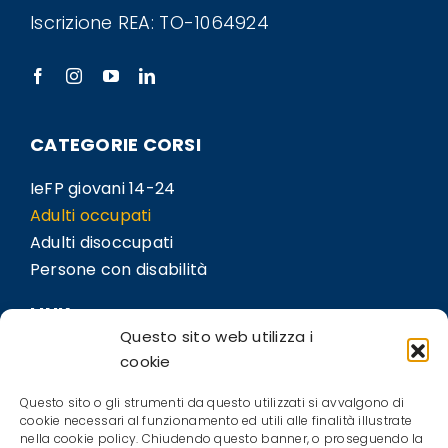
Iscrizione REA: TO-1064924
CATEGORIE CORSI
IeFP giovani 14-24
Adulti occupati
Adulti disoccupati
Persone con disabilità
LINK
Questo sito web utilizza i
Sedi
cookie
Bil.Co
Questo sito o gli strumenti da questo utilizzati si avvalgono di
Contatti
cookie necessari al funzionamento ed utili alle finalità illustrate
nella cookie policy. Chiudendo questo banner, o proseguendo la