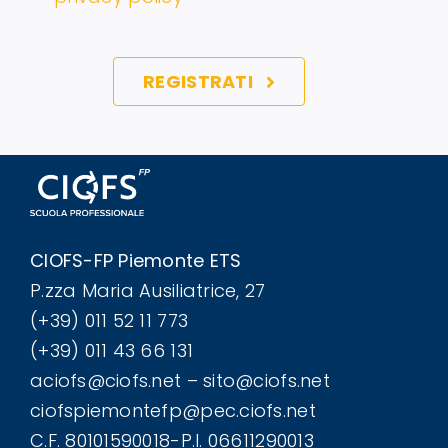
REGISTRATI
CIOFS-FP Piemonte ETS
P.zza Maria Ausiliatrice, 27
(+39) 011 52 11 773
(+39) 011 43 66 131
aciofs@ciofs.net – sito@ciofs.net
ciofspiemontefp@pec.ciofs.net
C.F. 80101590018-P.I. 06611290013