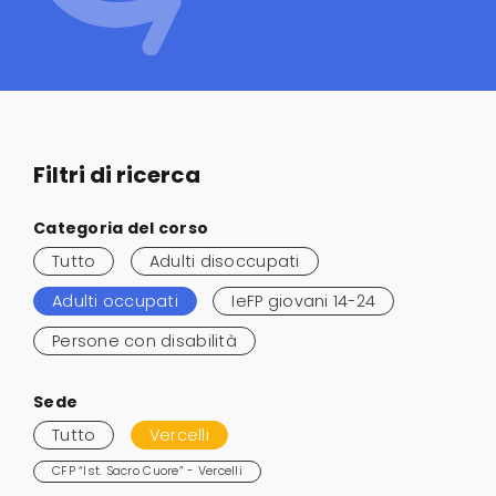
Servizi alle imprese
Richiedi informazioni
Filtri di ricerca
Salta
Categoria del corso
ai
Tutto
Adulti disoccupati
risultati
Adulti occupati
IeFP giovani 14-24
Persone con disabilità
Salta
Sede
ai
Tutto
Vercelli
risultati
CFP “Ist. Sacro Cuore” - Vercelli