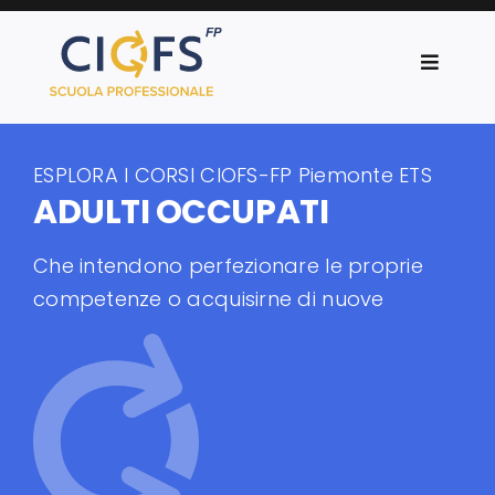
Salta
al
Toggle
contenuto
Navigat
CIOFS-FP Piemonte
ESPLORA I CORSI CIOFS-FP Piemonte ETS
Corsi
ADULTI OCCUPATI
Progetti
Che intendono perfezionare le proprie
competenze o acquisirne di nuove
News
Orientamento
Servizi al lavoro