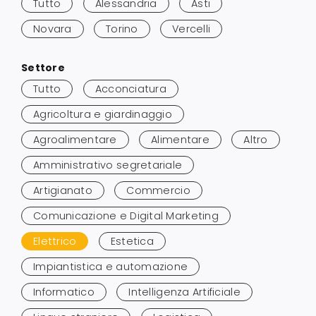
Tutto
Alessandria
Asti
risultati
Novara
Torino
Vercelli
Salta
Settore
ai
Tutto
Acconciatura
risultati
Agricoltura e giardinaggio
Agroalimentare
Alimentare
Altro
Amministrativo segretariale
Artigianato
Commercio
Comunicazione e Digital Marketing
Elettrico
Estetica
Impiantistica e automazione
Informatico
Intelligenza Artificiale