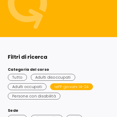
Servizi alle imprese
Richiedi informazioni
Filtri di ricerca
Salta
Categoria del corso
ai
Tutto
Adulti disoccupati
risultati
Adulti occupati
IeFP giovani 14-24
Persone con disabilità
Salta
Sede
ai