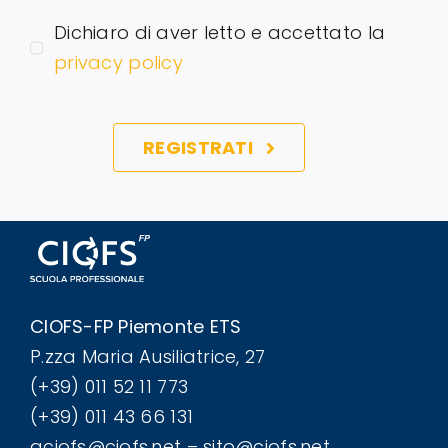
Dichiaro di aver letto e accettato la
privacy policy
REGISTRATI
CIOFS-FP Piemonte ETS
P.zza Maria Ausiliatrice, 27
(+39) 011 52 11 773
(+39) 011 43 66 131
aciofs@ciofs.net – sito@ciofs.net