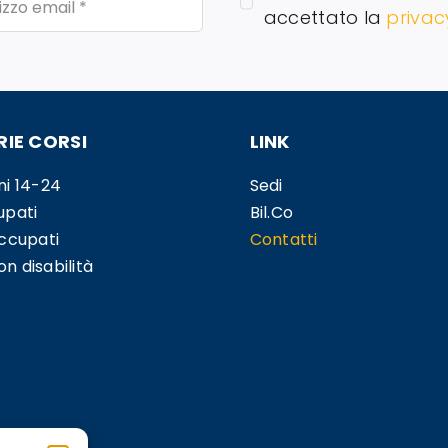
accettato la
privac
IE CORSI
LINK
ni 14-24
Sedi
upati
Bil.Co
occupati
Contatti
n disabilità