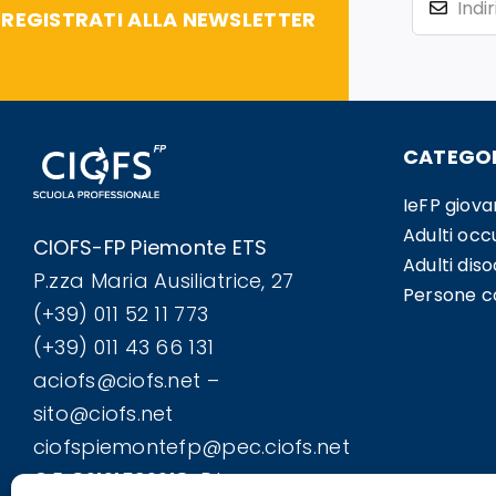
REGISTRATI ALLA NEWSLETTER
CATEGOR
IeFP giova
Adulti occ
CIOFS-FP Piemonte ETS
Adulti dis
P.zza Maria Ausiliatrice, 27
Persone co
(+39) 011 52 11 773
(+39) 011 43 66 131
aciofs@ciofs.net –
sito@ciofs.net
ciofspiemontefp@pec.ciofs.net
C.F. 80101590018-P.I.