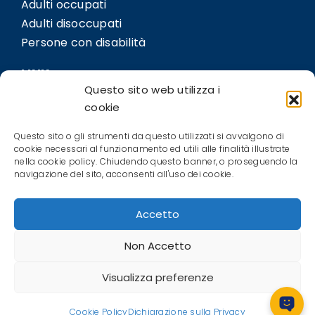
Adulti occupati
Adulti disoccupati
Persone con disabilità
LINK
Questo sito web utilizza i
Sedi
cookie
Bil.Co
Questo sito o gli strumenti da questo utilizzati si avvalgono di
Contatti
cookie necessari al funzionamento ed utili alle finalità illustrate
nella cookie policy. Chiudendo questo banner, o proseguendo la
POLICIES
navigazione del sito, acconsenti all'uso dei cookie.
Privacy Policy
Accetto
Cookie Policy (EU)
Terms and conditions
Non Accetto
Visualizza preferenze
CIOFS-FP Piemonte ETS © All Right
reserved –
Privacy Policy
– Credits.
Dunter
Cookie Policy
Dichiarazione sulla Privacy