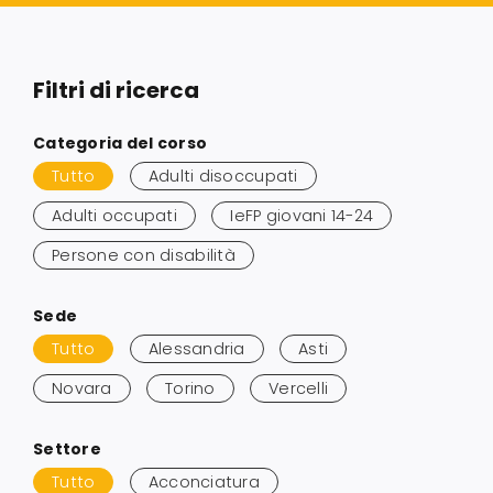
Servizi alle imprese
Filtri di ricerca
Richiedi informazioni
Salta
Categoria del corso
ai
Tutto
Adulti disoccupati
risultati
Adulti occupati
IeFP giovani 14-24
Persone con disabilità
Salta
Sede
ai
Tutto
Alessandria
Asti
risultati
Novara
Torino
Vercelli
Salta
Settore
ai
Tutto
Acconciatura