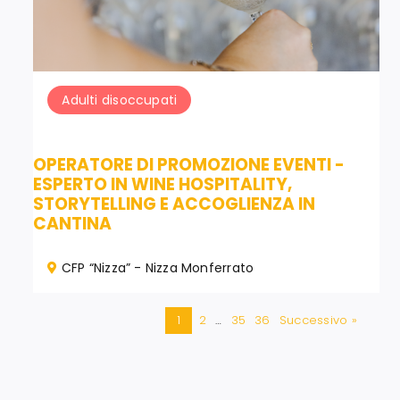
Adulti disoccupati
OPERATORE DI PROMOZIONE EVENTI -
ESPERTO IN WINE HOSPITALITY,
STORYTELLING E ACCOGLIENZA IN
CANTINA
CFP “Nizza” - Nizza Monferrato
1
2
…
35
36
Successivo »