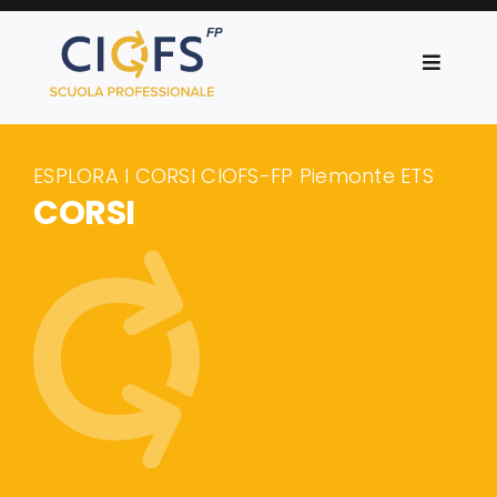
Salta
al
Toggle
contenuto
Navigat
CIOFS-FP Piemonte
ESPLORA I CORSI CIOFS-FP Piemonte ETS
Corsi
CORSI
Progetti
News
Orientamento
Servizi al lavoro