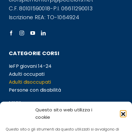
C.F. 80101590018-P.I. 06611290013
Iscrizione REA: TO-1064924
CATEGORIE CORSI
IeFP giovani 14-24
Adulti occupati
Adulti disoccupati
Persone con disabilità
LINK
Questo sito web utilizza i
Sedi
cookie
Bil.Co
Questo sito o gli strumenti da questo utilizzati si avvalgono di
Contatti