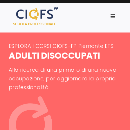
Salta
al
Toggle
contenuto
Navigat
CIOFS-FP Piemonte
ESPLORA I CORSI CIOFS-FP Piemonte ETS
Corsi
ADULTI DISOCCUPATI
Progetti
Alla ricerca di una prima o di una nuova
occupazione, per aggiornare la propria
News
professionalità
Orientamento
Servizi al lavoro