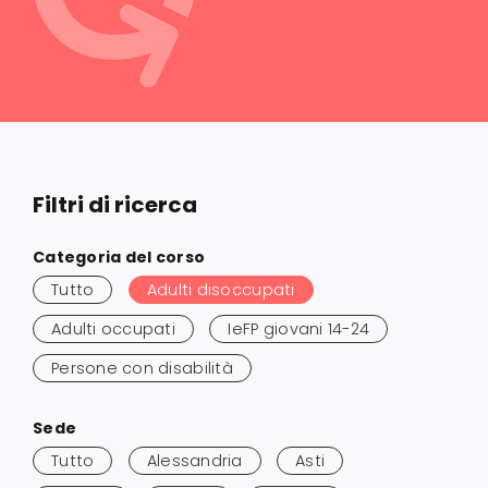
Servizi alle imprese
Richiedi informazioni
Filtri di ricerca
Salta
Categoria del corso
ai
Tutto
Adulti disoccupati
risultati
Adulti occupati
IeFP giovani 14-24
Persone con disabilità
Salta
Sede
ai
Tutto
Alessandria
Asti
risultati