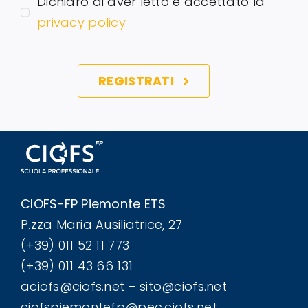
Dichiaro di aver letto e accettato la
privacy policy
REGISTRATI
CIOFS-FP Piemonte ETS
P.zza Maria Ausiliatrice, 27
(+39) 011 52 11 773
(+39) 011 43 66 131
aciofs@ciofs.net – sito@ciofs.net
ciofspiemontefp@pec.ciofs.net