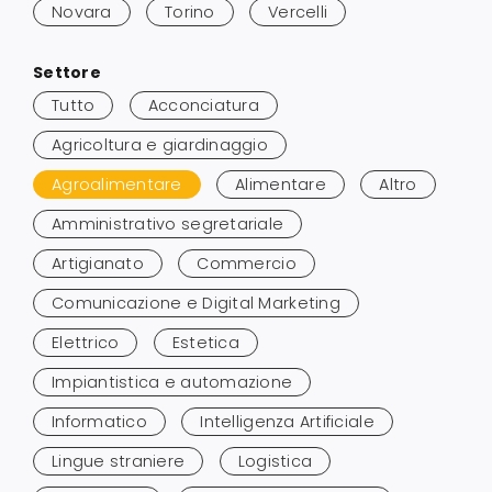
Novara
Torino
Vercelli
Salta
Settore
ai
Tutto
Acconciatura
risultati
Agricoltura e giardinaggio
Agroalimentare
Alimentare
Altro
Amministrativo segretariale
Artigianato
Commercio
Comunicazione e Digital Marketing
Elettrico
Estetica
Impiantistica e automazione
Informatico
Intelligenza Artificiale
Lingue straniere
Logistica