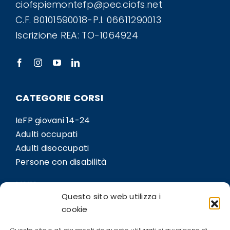
ciofspiemontefp@pec.ciofs.net
C.F. 80101590018-P.I. 06611290013
Iscrizione REA: TO-1064924
CATEGORIE CORSI
IeFP giovani 14-24
Adulti occupati
Adulti disoccupati
Persone con disabilità
LINK
Questo sito web utilizza i
Sedi
cookie
Bil.Co