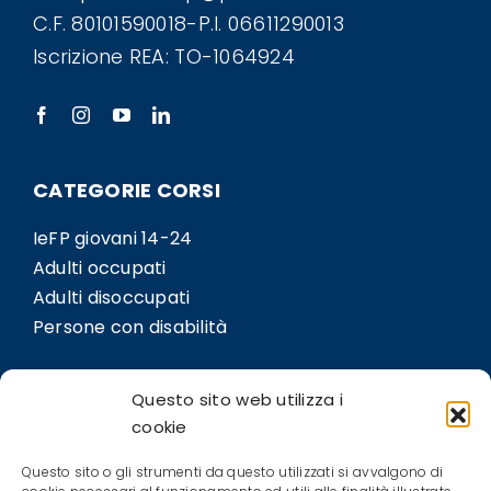
C.F. 80101590018-P.I. 06611290013
Iscrizione REA: TO-1064924
CATEGORIE CORSI
IeFP giovani 14-24
Adulti occupati
Adulti disoccupati
Persone con disabilità
LINK
Questo sito web utilizza i
Sedi
cookie
Bil.Co
Questo sito o gli strumenti da questo utilizzati si avvalgono di
Contatti