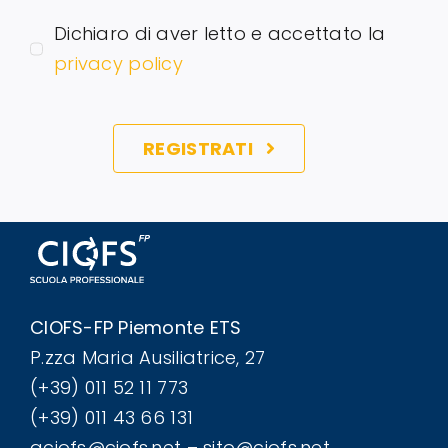
Dichiaro di aver letto e accettato la
privacy policy
REGISTRATI
CIOFS-FP Piemonte ETS
P.zza Maria Ausiliatrice, 27
(+39) 011 52 11 773
(+39) 011 43 66 131
aciofs@ciofs.net – sito@ciofs.net