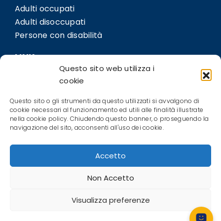
Adulti occupati
Adulti disoccupati
Persone con disabilità
LINK
Questo sito web utilizza i
Sedi
cookie
Bil.Co
Questo sito o gli strumenti da questo utilizzati si avvalgono di
Contatti
cookie necessari al funzionamento ed utili alle finalità illustrate
nella cookie policy. Chiudendo questo banner, o proseguendo la
POLICIES
navigazione del sito, acconsenti all'uso dei cookie.
Privacy Policy
Accetto
Cookie Policy (EU)
Terms and conditions
Non Accetto
Visualizza preferenze
CIOFS-FP Piemonte ETS © All Right