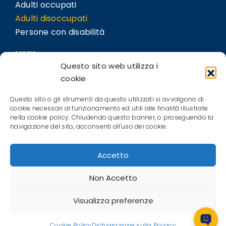
Adulti occupati
Adulti disoccupati
Persone con disabilità
LINK
Questo sito web utilizza i
Sedi
cookie
Bil.Co
Questo sito o gli strumenti da questo utilizzati si avvalgono di
Contatti
cookie necessari al funzionamento ed utili alle finalità illustrate
nella cookie policy. Chiudendo questo banner, o proseguendo la
POLICIES
navigazione del sito, acconsenti all'uso dei cookie.
Privacy Policy
Accetto
Cookie Policy (EU)
Terms and conditions
Non Accetto
Visualizza preferenze
CIOFS-FP Piemonte ETS © All Right
Cookie Policy
Dichiarazione sulla Privacy