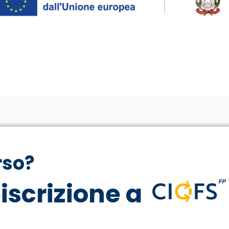
rso?
eiscrizione a