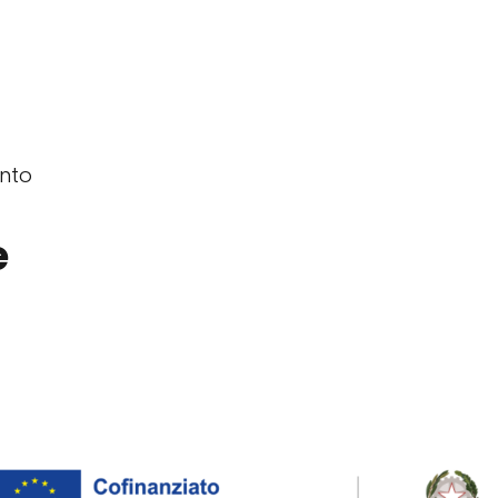
ento
e