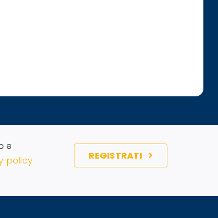
o e
REGISTRATI
y policy