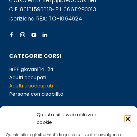
ciofspiemontefp@pec.ciofs.net
C.F. 80101590018-P.I. 06611290013
Iscrizione REA: TO-1064924
CATEGORIE CORSI
IeFP giovani 14-24
Adulti occupati
Adulti disoccupati
Persone con disabilità
LINK
Questo sito web utilizza i
Sedi
cookie
Bil.Co
Questo sito o gli strumenti da questo utilizzati si avvalgono di