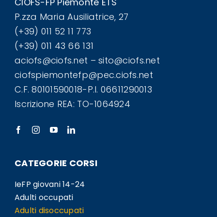
CIOFS-FP Piemonte ETS
P.zza Maria Ausiliatrice, 27
(+39) 011 52 11 773
(+39) 011 43 66 131
aciofs@ciofs.net – sito@ciofs.net
ciofspiemontefp@pec.ciofs.net
C.F. 80101590018-P.I. 06611290013
Iscrizione REA: TO-1064924
CATEGORIE CORSI
IeFP giovani 14-24
Adulti occupati
Adulti disoccupati