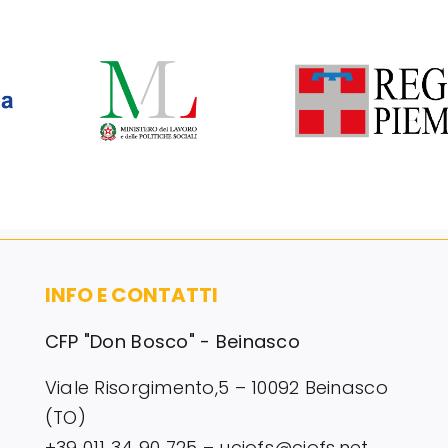
INFO E CONTATTI
CFP "Don Bosco" - Beinasco
Viale Risorgimento,5 – 10092 Beinasco
(TO)
+39 011 34 90 725 – uciofs@ciofs.net