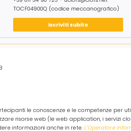
TOCF04900Q (codice meccanografico)
Iscriviti subito
B
 partecipanti le conoscenze e le competenze per uti
lizzare risorse web (le web application, i servizi cl
dere informazioni anche in rete.
L’Operatore infor