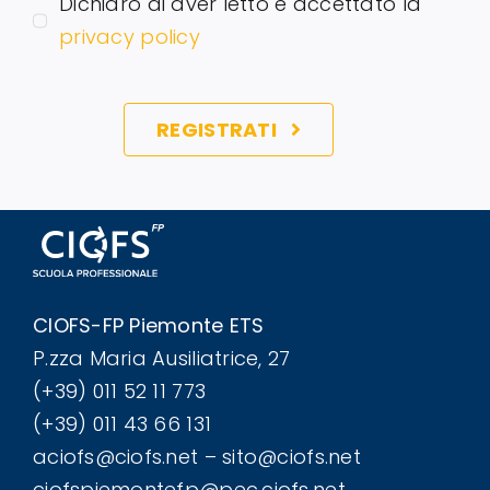
Dichiaro di aver letto e accettato la
privacy policy
REGISTRATI
CIOFS-FP Piemonte ETS
P.zza Maria Ausiliatrice, 27
(+39) 011 52 11 773
(+39) 011 43 66 131
aciofs@ciofs.net – sito@ciofs.net
ciofspiemontefp@pec.ciofs.net