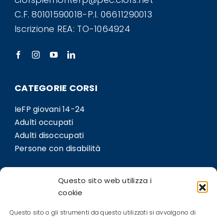
C.F. 80101590018-P.I. 06611290013
Iscrizione REA: TO-1064924
CATEGORIE CORSI
IeFP giovani 14-24
Adulti occupati
Adulti disoccupati
Persone con disabilità
LINK
Questo sito web utilizza i
Sedi
cookie
Bil.Co
Questo sito o gli strumenti da questo utilizzati si avvalgono di