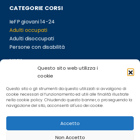
CATEGORIE CORSI
IeFP giovani 14-24
Adulti occupati
Adulti disoccupati
Persone con disabilità
LINK
Questo sito web utilizza i
Sedi
cookie
Bil.Co
Questo sito o gli strumenti da questo utilizzati si avvalgono di
Contatti
cookie necessari al funzionamento ed utili alle finalità illustrate
nella cookie policy. Chiudendo questo banner, o proseguendo la
POLICIES
navigazione del sito, acconsenti all'uso dei cookie.
Privacy Policy
Accetto
Cookie Policy (EU)
Terms and conditions
Non Accetto