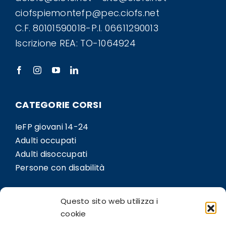
ciofspiemontefp@pec.ciofs.net
C.F. 80101590018-P.I. 06611290013
Iscrizione REA: TO-1064924
CATEGORIE CORSI
IeFP giovani 14-24
Adulti occupati
Adulti disoccupati
Persone con disabilità
LINK
Questo sito web utilizza i
Sedi
cookie
Bil.Co