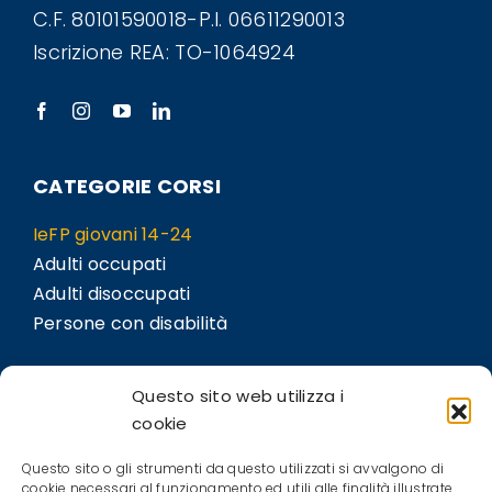
C.F. 80101590018-P.I. 06611290013
Iscrizione REA: TO-1064924
CATEGORIE CORSI
IeFP giovani 14-24
Adulti occupati
Adulti disoccupati
Persone con disabilità
LINK
Questo sito web utilizza i
Sedi
cookie
Bil.Co
Questo sito o gli strumenti da questo utilizzati si avvalgono di
Contatti
cookie necessari al funzionamento ed utili alle finalità illustrate