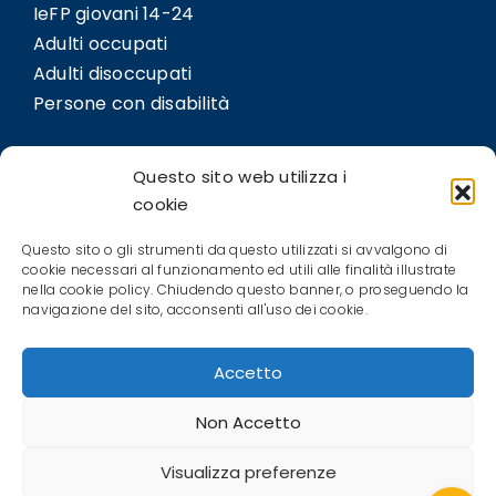
IeFP giovani 14-24
Adulti occupati
Adulti disoccupati
Persone con disabilità
LINK
Questo sito web utilizza i
Sedi
cookie
Bil.Co
Questo sito o gli strumenti da questo utilizzati si avvalgono di
Contatti
cookie necessari al funzionamento ed utili alle finalità illustrate
nella cookie policy. Chiudendo questo banner, o proseguendo la
POLICIES
navigazione del sito, acconsenti all'uso dei cookie.
Privacy Policy
Accetto
Cookie Policy (EU)
Terms and conditions
Non Accetto
Visualizza preferenze