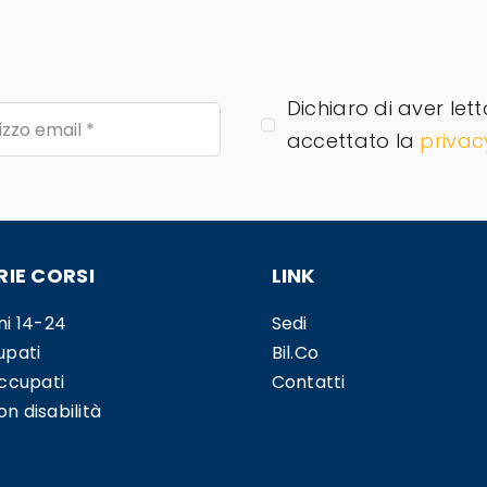
Dichiaro di aver lett
accettato la
privac
IE CORSI
LINK
ni 14-24
Sedi
upati
Bil.Co
occupati
Contatti
n disabilità