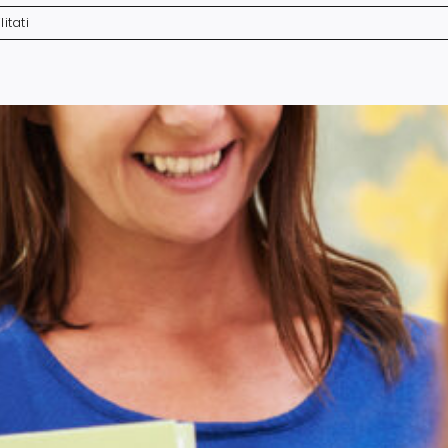
su
itati
OPERATORE
DI
SEGRETERIA
GOL