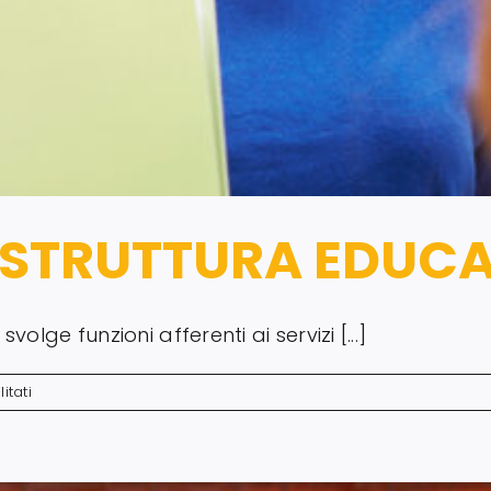
A STRUTTURA EDUC
olge funzioni afferenti ai servizi [...]
su
itati
ASSISTENTE
ALLA
STRUTTURA
EDUCATIVA