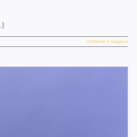
.]
Continua a leggere