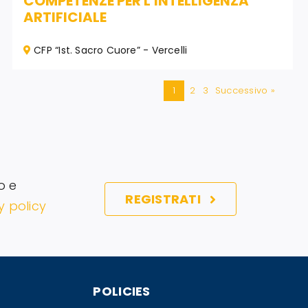
COMPETENZE PER L'INTELLIGENZA
ARTIFICIALE
CFP “Ist. Sacro Cuore” - Vercelli
1
2
3
Successivo »
o e
REGISTRATI
y policy
POLICIES