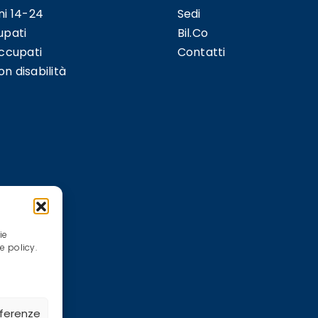
ni 14-24
Sedi
upati
Bil.Co
occupati
Contatti
n disabilità
ie
e policy.
eferenze