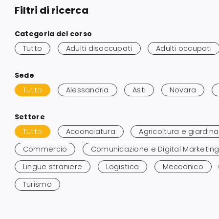
Filtri di ricerca
Salta
Categoria del corso
ai
Tutto
Adulti disoccupati
Adulti occupati
risultati
Salta
Sede
ai
Tutto
Alessandria
Asti
Novara
risultati
Salta
Settore
ai
Tutto
Acconciatura
Agricoltura e giardin
risultati
Commercio
Comunicazione e Digital Marketin
Lingue straniere
Logistica
Meccanico
Turismo