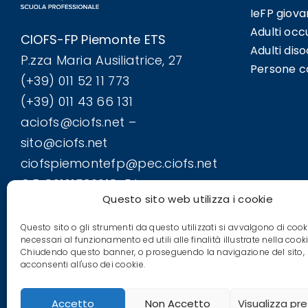
IeFP giova
Adulti occ
CIOFS-FP Piemonte ETS
Adulti dis
P.zza Maria Ausiliatrice, 27
Persone co
(+39) 011 52 11 773
(+39) 011 43 66 131
aciofs@ciofs.net –
sito@ciofs.net
ciofspiemontefp@pec.ciofs.net
C.F. 80101590018-P.I.
Questo sito web utilizza i cookie
06611290013
Iscrizione REA: TO-1064924
Questo sito o gli strumenti da questo utilizzati si avvalgono di cook
necessari al funzionamento ed utili alle finalità illustrate nella cooki
Chiudendo questo banner, o proseguendo la navigazione del sito,
acconsenti all'uso dei cookie.
Accetto
Non Accetto
Visualizza pr