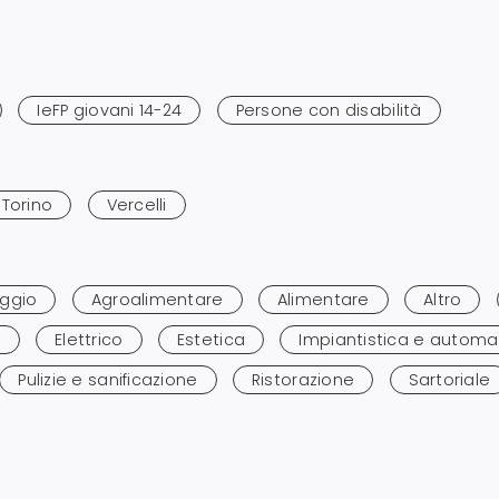
IeFP giovani 14-24
Persone con disabilità
Torino
Vercelli
aggio
Agroalimentare
Alimentare
Altro
g
Elettrico
Estetica
Impiantistica e automa
Pulizie e sanificazione
Ristorazione
Sartoriale