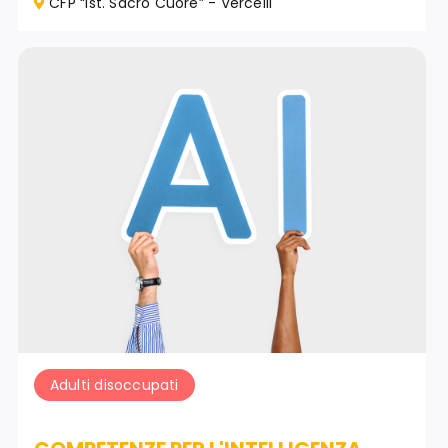
CFP “Ist. Sacro Cuore” - Vercelli
Adulti disoccupati