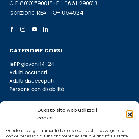
C.F. 80101590018-P.I. 06611290013
Iscrizione REA: TO-1064924
CATEGORIE CORSI
IeFP giovani 14-24
Adulti occupati
Adulti disoccupati
Persone con disabilità
LINK
Questo sito web utilizza i
Sedi
cookie
Bil.Co
Questo sito o gli strumenti da questo utilizzati si avvalgono di
Contatti
cookie necessari al funzionamento ed utili alle finalità illustrate