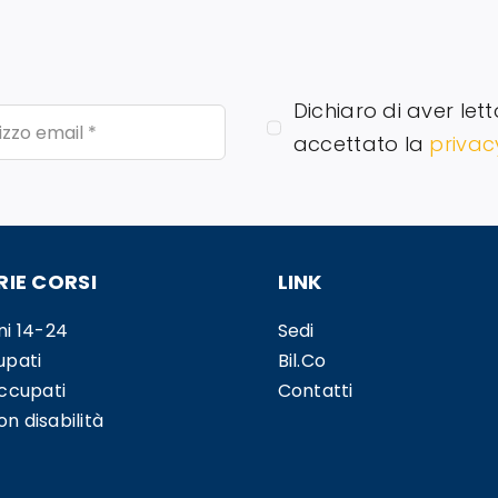
Dichiaro di aver lett
accettato la
privac
IE CORSI
LINK
ni 14-24
Sedi
upati
Bil.Co
occupati
Contatti
n disabilità