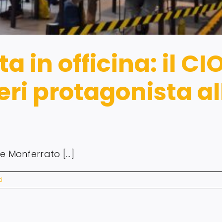
tta in officina: il 
eri protagonista al
 Monferrato [...]
i