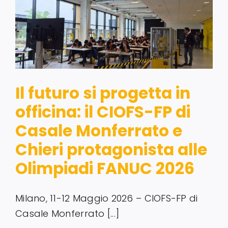
Servizi alle imprese
Richiedi informazioni
Il futuro si progetta in
officina: il CIOFS-FP di
Casale Monferrato e
Chieri protagonista alle
Olimpiadi FANUC 2026
Milano, 11-12 Maggio 2026 – CIOFS-FP di
Casale Monferrato [...]