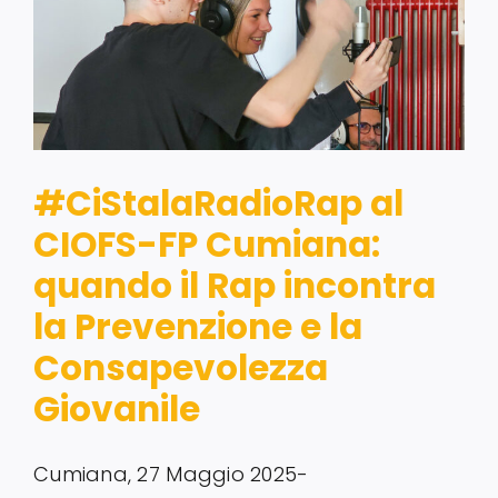
Servizi alle imprese
Richiedi informazioni
#CiStalaRadioRap al
CIOFS-FP Cumiana:
quando il Rap incontra
la Prevenzione e la
Consapevolezza
Giovanile
Cumiana, 27 Maggio 2025-