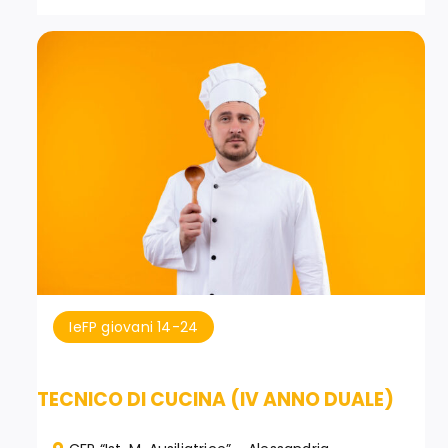
IeFP giovani 14-24
TECNICO DI CUCINA (IV ANNO DUALE)