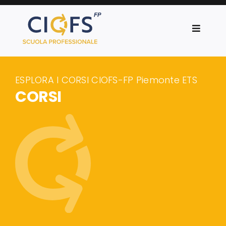
Salta
al
Toggle
contenuto
Navigat
CIOFS-FP Piemonte
ESPLORA I CORSI CIOFS-FP Piemonte ETS
Corsi
CORSI
Progetti
News
Orientamento
Servizi al lavoro