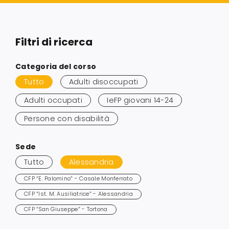
Servizi alle imprese
Filtri di ricerca
Richiedi informazioni
Salta
Categoria del corso
ai
Tutto
Adulti disoccupati
risultati
Adulti occupati
IeFP giovani 14-24
Persone con disabilità
Salta
Sede
ai
Tutto
Alessandria
risultati
CFP “E. Palomino” - Casale Monferrato
CFP “Ist. M. Ausiliatrice” - Alessandria
CFP “San Giuseppe” - Tortona
Salta