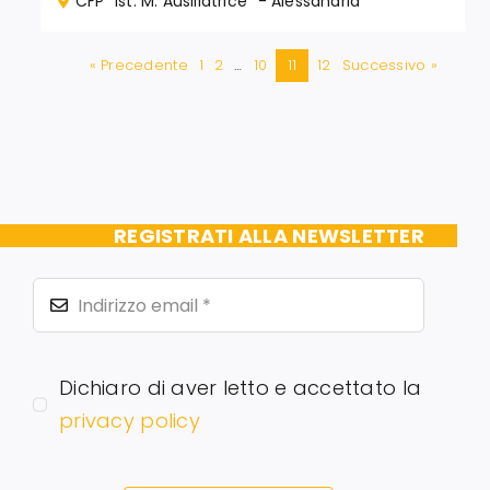
CFP “Ist. M. Ausiliatrice” - Alessandria
« Precedente
1
2
…
10
11
12
Successivo »
REGISTRATI ALLA NEWSLETTER
Dichiaro di aver letto e accettato la
privacy policy