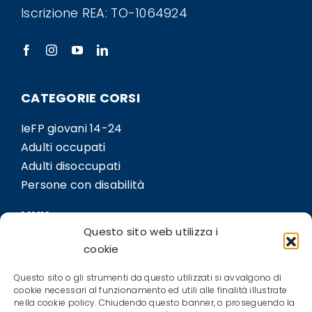
Iscrizione REA: TO-1064924
CATEGORIE CORSI
IeFP giovani 14-24
Adulti occupati
Adulti disoccupati
Persone con disabilità
LINK
Questo sito web utilizza i
Sedi
cookie
Bil.Co
Questo sito o gli strumenti da questo utilizzati si avvalgono di
Contatti
cookie necessari al funzionamento ed utili alle finalità illustrate
nella cookie policy. Chiudendo questo banner, o proseguendo la