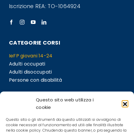
Iscrizione REA: TO-1064924
CATEGORIE CORSI
IeFP giovani 14-24
Adulti occupati
Adulti disoccupati
Persone con disabilità
LINK
Questo sito web utilizza i
Sedi
cookie
Bil.Co
Questo sito o gli strumenti da questo utilizzati si avvalgono di
Contatti
cookie necessari al funzionamento ed utili alle finalità illustrate
nella cookie policy. Chiudendo questo banner, o proseguendo la