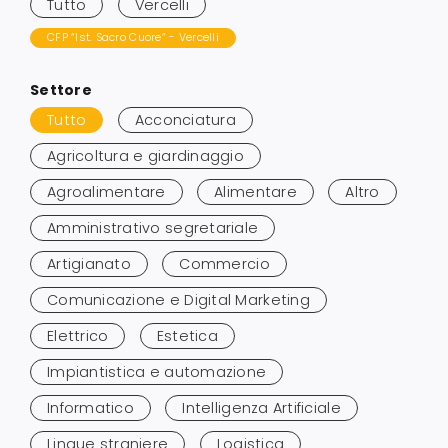
Tutto
Vercelli
risultati
CFP “Ist. Sacro Cuore” - Vercelli
Salta
Settore
ai
Tutto
Acconciatura
risultati
Agricoltura e giardinaggio
Agroalimentare
Alimentare
Altro
Amministrativo segretariale
Artigianato
Commercio
Comunicazione e Digital Marketing
Elettrico
Estetica
Impiantistica e automazione
Informatico
Intelligenza Artificiale
Lingue straniere
Logistica