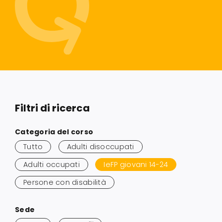
Servizi alle imprese
Richiedi informazioni
Filtri di ricerca
Salta
Categoria del corso
ai
Tutto
Adulti disoccupati
risultati
Adulti occupati
IeFP giovani 14-24
Persone con disabilità
Salta
Sede
ai