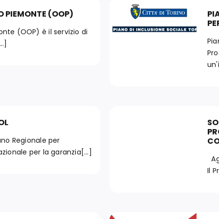
O PIEMONTE (OOP)
PI
PE
te (OOP) è il servizio di
Pia
..]
Pro
un'i
OL
SO
PR
ano Regionale per
CO
ionale per la garanzia[...]
Age
Il 