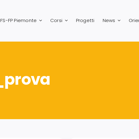
FS-FP Piemonte
Corsi
Progetti
News
Ori
i_prova