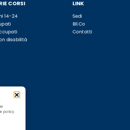
IE CORSI
LINK
ni 14-24
Sedi
upati
Bil.Co
occupati
Contatti
n disabilità
ie
e policy.