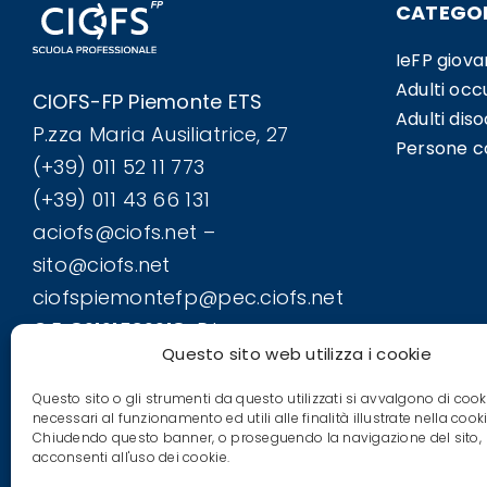
CATEGOR
IeFP giova
Adulti occ
CIOFS-FP Piemonte ETS
Adulti dis
P.zza Maria Ausiliatrice, 27
Persone co
(+39) 011 52 11 773
(+39) 011 43 66 131
aciofs@ciofs.net –
sito@ciofs.net
ciofspiemontefp@pec.ciofs.net
C.F. 80101590018-P.I.
Questo sito web utilizza i cookie
06611290013
Iscrizione REA: TO-1064924
Questo sito o gli strumenti da questo utilizzati si avvalgono di cook
necessari al funzionamento ed utili alle finalità illustrate nella cooki
Chiudendo questo banner, o proseguendo la navigazione del sito,
acconsenti all'uso dei cookie.